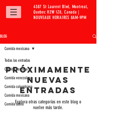
4387 St Laurent Blvd, Montreal,
Quebec H2W 1Z8, Canada |
NOUVEAUX HORAIRES 8AM-9PM
BLOG
Comida mexicana
Todas las entradas
Próximamente
Comida peruana
nuevas
Comida venezolana
Comida colombiana
entradas
Comida mexicana
Explora otras categorías en este blog o
Comida latina
vuelve más tarde.
ADRESSE